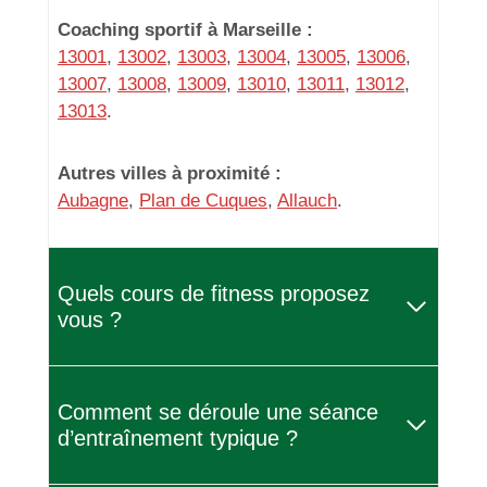
Coaching sportif à Marseille :
13001
,
13002
,
13003
,
13004
,
13005
,
13006
,
13007
,
13008
,
13009
,
13010
,
13011
,
13012
,
13013
.
Autres villes à proximité :
Aubagne
,
Plan de Cuques
,
Allauch
.
Quels cours de fitness proposez
vous ?
Comment se déroule une séance
d’entraînement typique ?