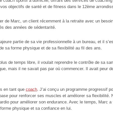
e coach sportif à domicile, offrant des services de coachin
 vos objectifs de santé et de fitness dans le 12ème arrondi
r de Marc, un client récemment à la retraite avec un besoin
ès des années de sédentarité.
jeure partie de sa vie professionnelle à un bureau, et il s’es
e sa forme physique et de sa flexibilité au fil des ans.
plus de temps libre, il voulait reprendre le contrôle de sa sa
ue, mais il ne savait pas par où commencer. Il avait peur de
ens en tant que
coach
. J’ai conçu un programme progressif 
base pour renforcer ses muscles et améliorer sa flexibilité
 cardio pour améliorer son endurance. Avec le temps, Marc a
 forme physique et sa confiance en lui.