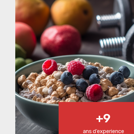
9
+9
ans d’experience