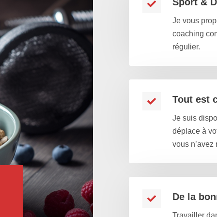
Sport & D
Je vous prop
coaching com
régulier.
Tout est 
Je suis disp
déplace à vot
vous n’avez r
De la bo
Travailler d